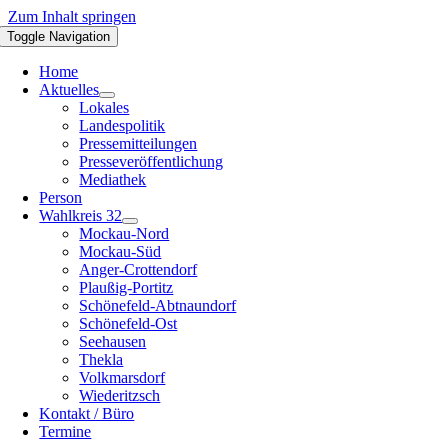
Zum Inhalt springen
Toggle Navigation
Home
Aktuelles
Lokales
Landespolitik
Pressemitteilungen
Presseveröffentlichung
Mediathek
Person
Wahlkreis 32
Mockau-Nord
Mockau-Süd
Anger-Crottendorf
Plaußig-Portitz
Schönefeld-Abtnaundorf
Schönefeld-Ost
Seehausen
Thekla
Volkmarsdorf
Wiederitzsch
Kontakt / Büro
Termine