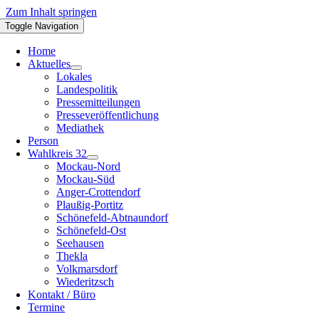
Zum Inhalt springen
Toggle Navigation
Home
Aktuelles
Lokales
Landespolitik
Pressemitteilungen
Presseveröffentlichung
Mediathek
Person
Wahlkreis 32
Mockau-Nord
Mockau-Süd
Anger-Crottendorf
Plaußig-Portitz
Schönefeld-Abtnaundorf
Schönefeld-Ost
Seehausen
Thekla
Volkmarsdorf
Wiederitzsch
Kontakt / Büro
Termine