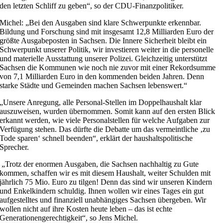
den letzten Schliff zu geben“, so der CDU-Finanzpolitiker.
Michel: „Bei den Ausgaben sind klare Schwerpunkte erkennbar.
Bildung und Forschung sind mit insgesamt 12,8 Milliarden Euro der
größte Ausgabeposten in Sachsen. Die Innere Sicherheit bleibt ein
Schwerpunkt unserer Politik, wir investieren weiter in die personelle
und materielle Ausstattung unserer Polizei. Gleichzeitig unterstützt
Sachsen die Kommunen wie noch nie zuvor mit einer Rekordsumme
von 7,1 Milliarden Euro in den kommenden beiden Jahren. Denn
starke Städte und Gemeinden machen Sachsen lebenswert.“
„Unsere Anregung, alle Personal-Stellen im Doppelhaushalt klar
auszuweisen, wurden übernommen. Somit kann auf den ersten Blick
erkannt werden, wie viele Personalstellen für welche Aufgaben zur
Verfügung stehen. Das dürfte die Debatte um das vermeintliche ‚zu
Tode sparen‘ schnell beenden“, erklärt der haushaltspolitische
Sprecher.
„Trotz der enormen Ausgaben, die Sachsen nachhaltig zu Gute
kommen, schaffen wir es mit diesem Haushalt, weiter Schulden mit
jährlich 75 Mio. Euro zu tilgen! Denn das sind wir unseren Kindern
und Enkelkindern schuldig. Ihnen wollen wir eines Tages ein gut
aufgestelltes und finanziell unabhängiges Sachsen übergeben. Wir
wollen nicht auf ihre Kosten heute leben – das ist echte
Generationengerechtigkeit“, so Jens Michel.