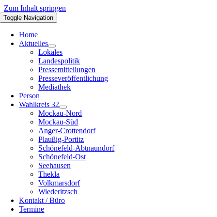
Zum Inhalt springen
Toggle Navigation
Home
Aktuelles
Lokales
Landespolitik
Pressemitteilungen
Presseveröffentlichung
Mediathek
Person
Wahlkreis 32
Mockau-Nord
Mockau-Süd
Anger-Crottendorf
Plaußig-Portitz
Schönefeld-Abtnaundorf
Schönefeld-Ost
Seehausen
Thekla
Volkmarsdorf
Wiederitzsch
Kontakt / Büro
Termine