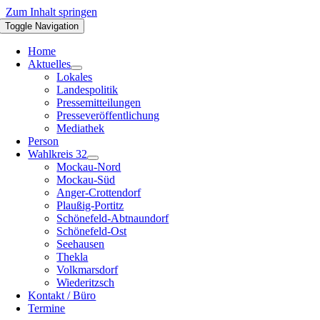
Zum Inhalt springen
Toggle Navigation
Home
Aktuelles
Lokales
Landespolitik
Pressemitteilungen
Presseveröffentlichung
Mediathek
Person
Wahlkreis 32
Mockau-Nord
Mockau-Süd
Anger-Crottendorf
Plaußig-Portitz
Schönefeld-Abtnaundorf
Schönefeld-Ost
Seehausen
Thekla
Volkmarsdorf
Wiederitzsch
Kontakt / Büro
Termine